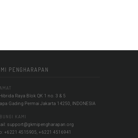
KMI PENGHARAPAN
AMAT
 Hibrida Raya Blok QK 1 no. 3 & 5
lapa Gading Permai Jakarta 14250, INDONESIA
BUNGI KAMI
ail: support@gkmipengharapan.org
lp: +6221 4515905, +6221 4516941