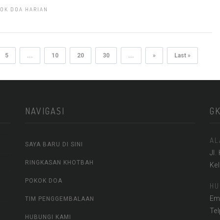
OK DOA HARIAN
5
...
10
20
30
...
»
Last »
NAVIGASI
G
AL
SAYA BARU DI SINI
Jl.
RINGKASAN KHOTBAH
Ke
POKOK DOA
HU
Em
TIM PENGGEMBALAAN
Te
HUBUNGI KAMI