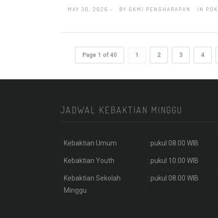
MAY 30, 2026 -
BY
GKMI PENGHARAPAN
IN
POK
Page 1 of 40
1
2
3
4
JADWAL KEBAKTIAN MINGGU
Kebaktian Umum
: pukul 08.00 WIB
Kebaktian Youth
: pukul 10.00 WIB
Kebaktian Sekolah
: pukul 08.00 WIB
Minggu