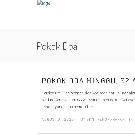
Pokok Doa
POKOK DOA MINGGU, 02 
Berdoa untuk pelayanan dan kegiatan hari ini: Keba
Kudus. Persekutuan GKMI Perintisan di Bekasi Wilaya
jemaat yang telah mendaftar...
AUGUST 01, 2026 -
BY
GKMI PENGHARAPAN
IN