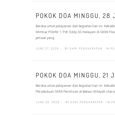
POKOK DOA MINGGU, 28 
Berdoa untuk pelayanan dan kegiatan hari ini: Keba
Mimbar PGMW 1: Pdt. Eddy SS melayani di GKMI Filad
jemaat yang...
JUNE 27, 2026 -
BY
GKMI PENGHARAPAN
IN
PO
POKOK DOA MINGGU, 21 
Berdoa untuk pelayanan dan kegiatan hari ini: Kebak
Persekutuan GKMI Perintisan di Bekasi Wilayah Utara.
JUNE 20, 2026 -
BY
GKMI PENGHARAPAN
IN
P