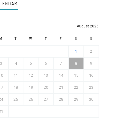
LENDAR
August 2026
M
T
W
T
F
S
S
1
2
3
4
5
6
7
8
9
10
11
12
13
14
15
16
17
18
19
20
21
22
23
24
25
26
27
28
29
30
31
l