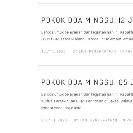
POKOK DOA MINGGU, 12 J
Berdoa untuk pelayanan dan kegiatan hari ini: Keba
SS di GKMI Efata Malang. Berdoa untuk jemaat-jemaat
JULY 11, 2026 -
BY
GKMI PENGHARAPAN
IN
POK
POKOK DOA MINGGU, 05 
Berdoa untuk pelayanan dan kegiatan hari ini: Keba
Kudus. Persekutuan GKMI Perintisan di Bekasi Wilaya
jemaat yang lanjut usia...
JULY 01, 2026 -
BY
GKMI PENGHARAPAN
IN
PO