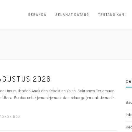
BERANDA
SELAMAT DATANG
TENTANG KAMI
AGUSTUS 2026
CA
ktian Umum, Ibadah Anak dan Kebaktian Youth. Sakramen Perjamuan
h Utara. Berdoa untuk jemaat-jemaat dan keluarga jemaat: Jemaat-
Bac
Inf
POKOK DOA
Keg