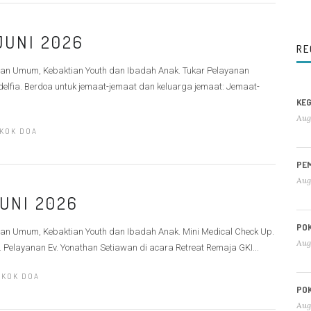
JUNI 2026
RE
ktian Umum, Kebaktian Youth dan Ibadah Anak. Tukar Pelayanan
elfia. Berdoa untuk jemaat-jemaat dan keluarga jemaat: Jemaat-
KEG
Aug
KOK DOA
PEM
Aug
JUNI 2026
POK
tian Umum, Kebaktian Youth dan Ibadah Anak. Mini Medical Check Up.
Aug
 Pelayanan Ev. Yonathan Setiawan di acara Retreat Remaja GKI...
OKOK DOA
POK
Aug