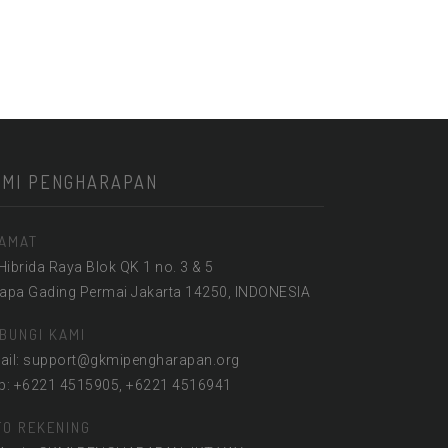
KMI PENGHARAPAN
AMAT
 Hibrida Raya Blok QK 1 no. 3 & 5
lapa Gading Permai Jakarta 14250, INDONESIA
BUNGI KAMI
ail: support@gkmipengharapan.org
lp: +6221 4515905, +6221 4516941
FO REKENING