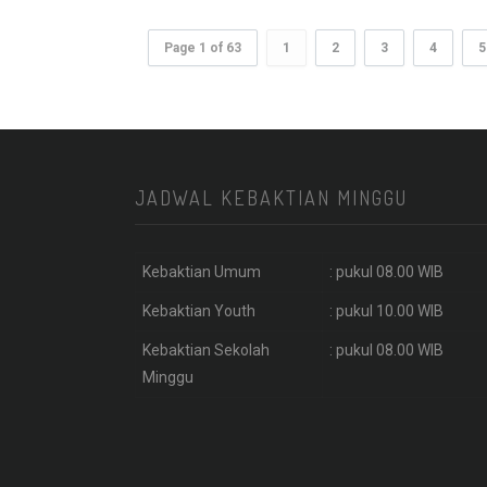
Page 1 of 63
1
2
3
4
5
JADWAL KEBAKTIAN MINGGU
Kebaktian Umum
: pukul 08.00 WIB
Kebaktian Youth
: pukul 10.00 WIB
Kebaktian Sekolah
: pukul 08.00 WIB
Minggu