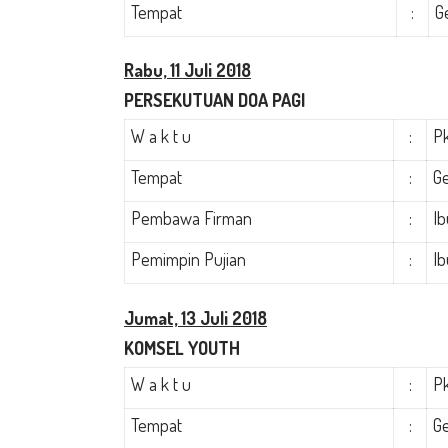
Tempat
:
G
Rabu,
11 Juli 2018
PERSEKUTUAN DOA PAGI
W a k t u
:
Pk
Tempat
:
Ge
Pembawa Firman
:
Ib
Pemimpin Pujian
:
Ib
Jumat, 13 Juli 2018
KOMSEL YOUTH
W a k t u
:
Pk
Tempat
:
Ge