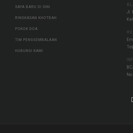
AL
SAYA BARU DI SINI
Jl.
RINGKASAN KHOTBAH
Ke
POKOK DOA
HU
Em
TIM PENGGEMBALAAN
Te
HUBUNGI KAMI
IN
BC
No