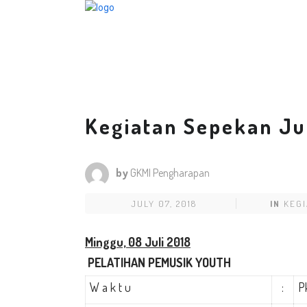
Kegiatan Sepekan Ju
by
GKMI Pengharapan
JULY 07, 2018
IN
KEGI
Minggu,
08 Juli 2018
PELATIHAN PEMUSIK YOUTH
W a k t u
:
Pk