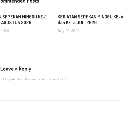
commended Posts
N SEPEKAN MINGGU KE-1
KEGIATAN SEPEKAN MINGGU KE-4
2 AGUSTUS 2026
dan KE-5 JULI 2026
 2026
July 25, 2026
Leave a Reply
not be published.
Required fields are marked
*