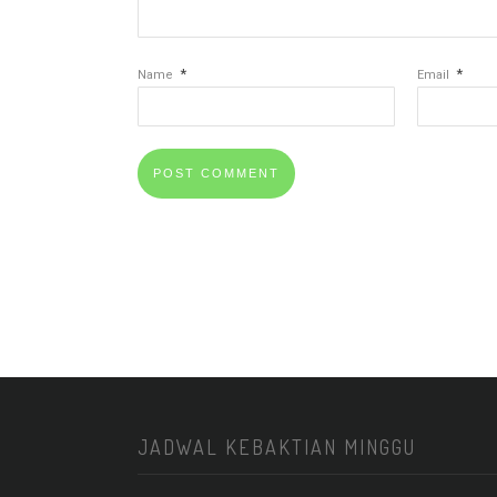
*
*
Name
Email
JADWAL KEBAKTIAN MINGGU