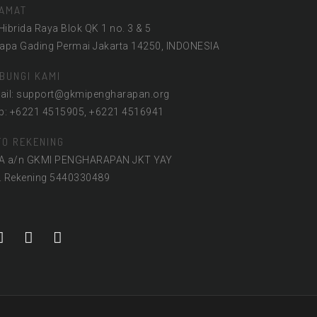
AMAT
 Hibrida Raya Blok QK 1 no. 3 & 5
lapa Gading Permai Jakarta 14250, INDONESIA
BUNGI KAMI
ail: support@gkmipengharapan.org
lp: +6221 4515905, +6221 4516941
FO REKENING
A a/n GKMI PENGHARAPAN JKT YAY
. Rekening 5440330489