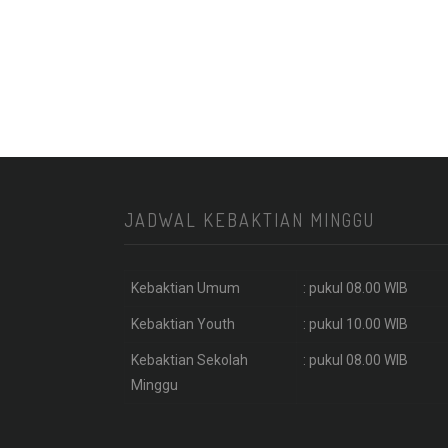
JADWAL KEBAKTIAN MINGGU
Kebaktian Umum
: pukul 08.00 WIB
Kebaktian Youth
: pukul 10.00 WIB
Kebaktian Sekolah
: pukul 08.00 WIB
Minggu