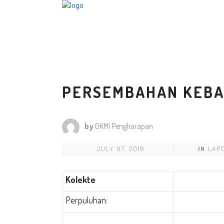
PERSEMBAHAN KEBAK
by
GKMI Pengharapan
JULY 07, 2018
IN
LAP
K
olekte
Perpuluhan: