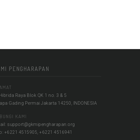
KMI PENGHARAPAN
AMAT
 Hibrida Raya Blok QK 1 no. 3 & 5
lapa Gading Permai Jakarta 14250, INDONESIA
BUNGI KAMI
ail: support@gkmipengharapan.org
lp: +6221 4515905, +6221 4516941