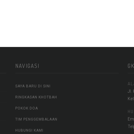
NAVIGASI
G
AL
SAYA BARU DI SINI
Jl.
RINGKASAN KHOTBAH
Ke
POKOK DOA
HU
Em
TIM PENGGEMBALAAN
Te
HUBUNGI KAMI