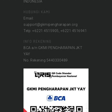
INDONESIA
HUBUNGI KAMI
Email:
support@gkmipengharapan.org
Telp: +6221 4515905, +6221 4516941
INFO REKENING
BCA a/n GKMI PENGHARAPAN JKT
YAY
No. Rekening 5440330489