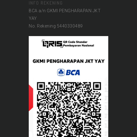
INFO REKENING
BCA a/n GKMI PENGHARAPAN JKT
YAY
No. Rekening 5440330489