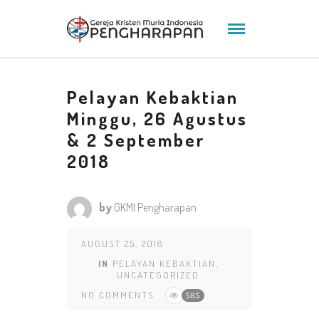
Pelayan Kebaktian
Minggu, 26 Agustus
& 2 September
2018
by
GKMI Pengharapan
AUGUST 25, 2018
IN
PELAYAN KEBAKTIAN
,
UNCATEGORIZED
NO COMMENTS
585