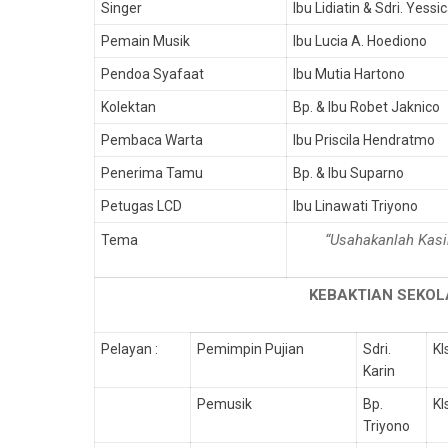
Singer
Ibu Lidiatin & Sdri. Yessi
Pemain Musik
Ibu Lucia A. Hoediono
Pendoa Syafaat
Ibu Mutia Hartono
Kolektan
Bp. & Ibu Robet Jaknico
Pembaca Warta
Ibu Priscila Hendratmo
Penerima Tamu
Bp. & Ibu Suparno
Petugas LCD
Ibu Linawati Triyono
“Usahakanlah Kasi
Tema
KEBAKTIAN SEKOL
Pelayan :
Pemimpin Pujian
Sdri.
Kl
Karin
Pemusik
Bp.
Kl
Triyono