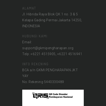
ALAMAT
Jl. Hibrida Raya Blok QK 1 no. 3 & 5
Kelapa Gading Permai Jakarta 14250,
INDONESIA
HUBUNGI KAMI
Email:
support@gkmipengharapan.org
Telp: +6221 4515905, +6221 4516941
INFO REKENING
BCA a/n GKMI PENGHARAPAN JKT
YAY
No. Rekening 5440330489