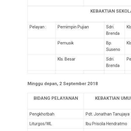
KEBAKTIAN SEKOL
Pelayan :
Pemimpin Pujian
Sdri.
Kl
Brenda
Pemusik
Bp.
Kl
Suseno
Kls. Besar
Sdri.
P
Brenda
Minggu depan, 2 September 2018
BIDANG PELAYANAN
KEBAKTIAN UMU
Pengkhotbah
Pdt. Jonathan Tanujaya
Liturgos/WL
Ibu Priscila Hendratmo