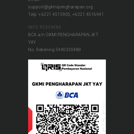
support@gkmipengharapan.org
Telp: +6221 4515905, +6221 4516941
INFO REKENING
BCA a/n GKMI PENGHARAPAN JKT
YAY
No. Rekening 5440330489