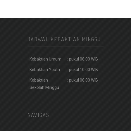
JADWAL KEBAKTIAN MINGGU
Kebaktian Umum
: pukul 08.00 WIB
Kebaktian Youth
: pukul 10.00 WIB
Kebaktian
: pukul 08.00 WIB
Sekolah Minggu
NAVIGASI