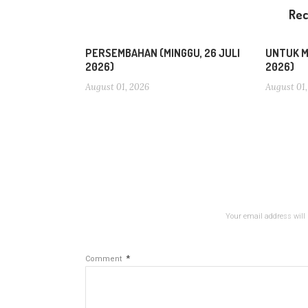
Re
PERSEMBAHAN (MINGGU, 26 JULI
UNTUK MI
2026)
2026)
August 01, 2026
August 01,
Your email address will 
*
Comment