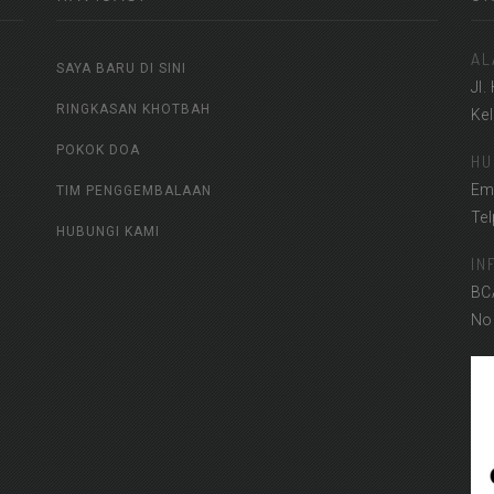
AL
SAYA BARU DI SINI
Jl.
RINGKASAN KHOTBAH
Ke
POKOK DOA
HU
Em
TIM PENGGEMBALAAN
Te
HUBUNGI KAMI
IN
BC
No