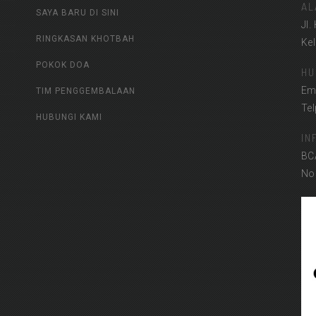
AL
SAYA BARU DI SINI
Jl.
RINGKASAN KHOTBAH
Ke
POKOK DOA
HU
Em
TIM PENGGEMBALAAN
Te
HUBUNGI KAMI
IN
BC
No