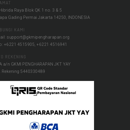
AMAT
 Hibrida Raya Blok QK 1 no. 3 & 5
lapa Gading Permai Jakarta 14250, INDONESIA
BUNGI KAMI
ail: support@gkmipengharapan.org
lp: +6221 4515905, +6221 4516941
FO REKENING
A a/n GKMI PENGHARAPAN JKT YAY
. Rekening 5440330489