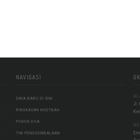
NAVIGASI
G
AL
SAYA BARU DI SINI
Jl.
RINGKASAN KHOTBAH
Ke
POKOK DOA
HU
Em
TIM PENGGEMBALAAN