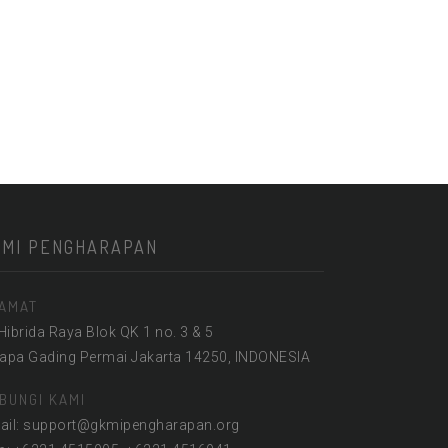
KMI PENGHARAPAN
AMAT
 Hibrida Raya Blok QK 1 no. 3 & 5
lapa Gading Permai Jakarta 14250, INDONESIA
BUNGI KAMI
ail: support@gkmipengharapan.org