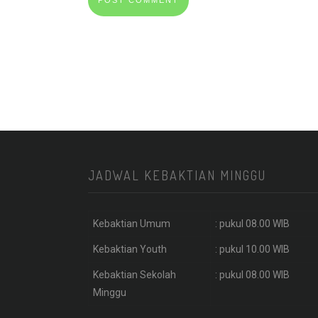
JADWAL KEBAKTIAN MINGGU
Kebaktian Umum
: pukul 08.00 WIB
Kebaktian Youth
: pukul 10.00 WIB
Kebaktian Sekolah
: pukul 08.00 WIB
Minggu