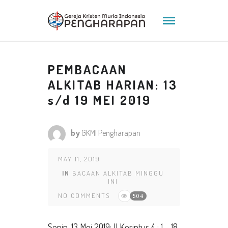
PEMBACAAN
ALKITAB HARIAN: 13
s/d 19 MEI 2019
by
GKMI Pengharapan
MAY 11, 2019
IN
BACAAN ALKITAB MINGGU
INI
NO COMMENTS
504
Senin, 13 Mei 2019: II Korintus 4 : 1 – 18