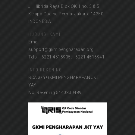
Jl. Hibrida Raya Blok QK 1 no. 3 & 5
Kelapa Gading Permai Jakarta 14250,
INDONESIA
HUBUNGI KAMI
Email:
support@gkmipengharapan.org
Telp: +6221 4515905, +6221 4516941
INFO REKENING
BCA a/n GKMI PENGHARAPAN JKT
YAY
No. Rekening 5440330489