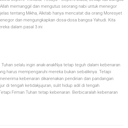
ka Allah memanggil dan mengutus seorang nabi untuk menegor
jelas tentang Mikha, Alkitab hanya mencatat dia orang Moresyet
as menegor dan mengungkapkan dosa-dosa bangsa Yahudi. Kita
eka dalam pasal 3 ini:
 Tuhan selalu ingin anak-anakNya tetap teguh dalam kebenaran
yang harus mempengaruhi mereka bukan sebaliknya. Tetapi
a menerima kebenaran dikarenakan pendirian dan pandangan
ur di tengah ketidakjujuran, sulit hidup adil di tengah
. Tetapi Firman Tuhan tetap kebenaran. Berbicaralah kebenaran