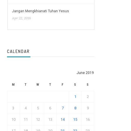
Jangan Mengkhianati Tuhan Yesus
Apr 22, 2018
CALENDAR
June 2019
M
T
W
T
F
S
S
1
2
3
4
5
6
7
8
9
10
11
12
13
14
15
16
17
18
19
20
21
22
23