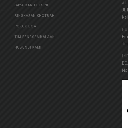
AL
SAYA BARU DI SINI
Jl.
RINGKASAN KHOTBAH
Ke
POKOK DOA
HU
Em
TIM PENGGEMBALAAN
Te
HUBUNGI KAMI
IN
BC
No