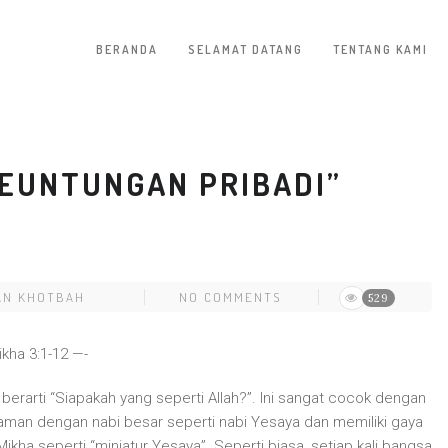
BERANDA
SELAMAT DATANG
TENTANG KAMI
EUNTUNGAN PRIBADI”
AN KHOTBAH
NO COMMENTS
529
ikha 3:1-12 —-
berarti “Siapakah yang seperti Allah?”. Ini sangat cocok dengan
zaman dengan nabi besar seperti nabi Yesaya dan memiliki gaya
kha seperti “miniatur Yesaya”. Seperti biasa, setiap kali bangsa