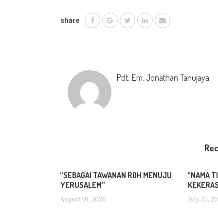
share
Pdt. Em. Jonathan Tanujaya
Re
“SEBAGAI TAWANAN ROH MENUJU
“NAMA T
YERUSALEM”
KEKERA
August 01, 2026
July 25, 2