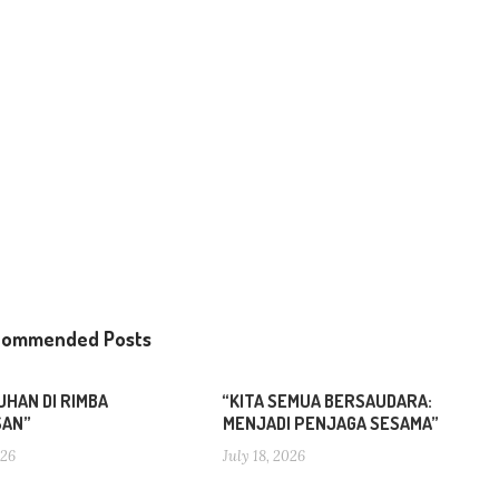
commended Posts
UHAN DI RIMBA
“KITA SEMUA BERSAUDARA:
SAN”
MENJADI PENJAGA SESAMA”
026
July 18, 2026