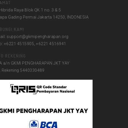
AMAT
 Hibrida Raya Blok QK 1 no. 3 & 5
lapa Gading Permai Jakarta 14250, INDONESIA
BUNGI KAMI
ail: support@gkmipengharapan.org
lp: +6221 4515905, +6221 4516941
FO REKENING
A a/n GKMI PENGHARAPAN JKT YAY
. Rekening 5440330489