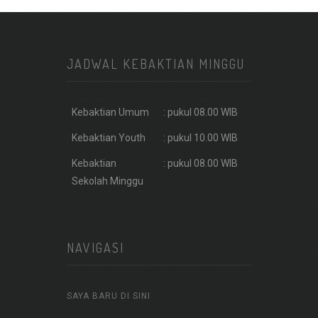
JADWAL KEBAKTIAN MINGGU
Kebaktian Umum
: pukul 08.00 WIB
Kebaktian Youth
: pukul 10.00 WIB
Kebaktian
: pukul 08.00 WIB
Sekolah Minggu
NAVIGASI
SAYA BARU DI SINI