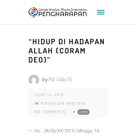
“HIDUP DI HADAPAN
ALLAH (CORAM
DEO)”
by
Pdt. Eddy SS
JUNE 14, 2019
IN
RINGKASAN KHOTBAH
NO COMMENTS
2495
—- No.: 24/06/XX/2019 | Minggu, 16