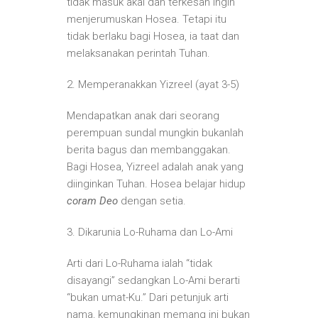
tidak masuk akal dan terkesan ingin
menjerumuskan Hosea. Tetapi itu
tidak berlaku bagi Hosea, ia taat dan
melaksanakan perintah Tuhan.
2. Memperanakkan Yizreel (ayat 3-5)
Mendapatkan anak dari seorang
perempuan sundal mungkin bukanlah
berita bagus dan membanggakan.
Bagi Hosea, Yizreel adalah anak yang
diinginkan Tuhan. Hosea belajar hidup
coram Deo
dengan setia.
3. Dikarunia Lo-Ruhama dan Lo-Ami
Arti dari Lo-Ruhama ialah “tidak
disayangi” sedangkan Lo-Ami berarti
“bukan umat-Ku.” Dari petunjuk arti
nama, kemungkinan memang ini bukan