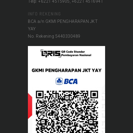
Telp: +6221 4515905, +6221 4516941
INFO REKENING
BCA a/n GKMI PENGHARAPAN JKT
YAY
No. Rekening 5440330489