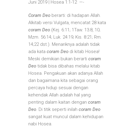
Juni 2019 | Hosea 1:1-12 —-
Coram Deo
berarti: di hadapan Allah.
Alkitab versi Vulgata, mencatat 28 kata
coram Deo
(Kej. 6:11; 1Taw. 13:8, 10;
Mzm. 56:14; Luk. 24:19; Kis. 8:21; Rm.
14;22 dst.). Menariknya adalah tidak
ada kata
coram Deo
di kitab Hosea!
Meski demikian bukan berarti
coram
Deo
tidak bisa dibahas melalui kitab
Hosea. Pengakuan akan adanya Allah
dan bagaimana kita sebagai orang
percaya hidup sesuai dengan
kehendak Allah adalah hal yang
penting dalam kaitan dengan
coram
Deo
. Di titik seperti inilah
coram Deo
sangat kuat muncul dalam kehidupan
nabi Hosea.