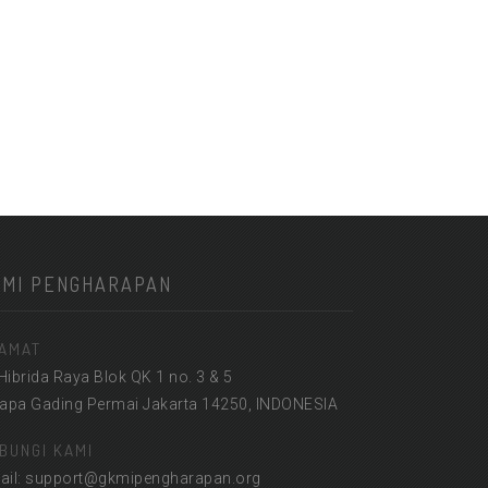
KMI PENGHARAPAN
AMAT
 Hibrida Raya Blok QK 1 no. 3 & 5
lapa Gading Permai Jakarta 14250, INDONESIA
BUNGI KAMI
ail: support@gkmipengharapan.org