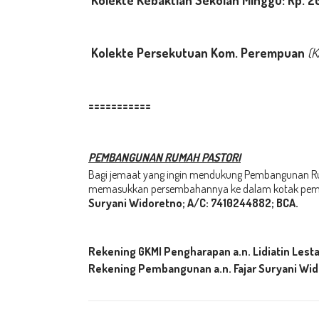
Kolekte Kebaktian Sekolah Minggu
: Rp. 2
Kolekte Persekutuan Kom. Perempuan
(K
===========
PEMBANGUNAN RUMAH PASTORI
Bagi jemaat yang ingin mendukung Pembangunan Rum
memasukkan persembahannya ke dalam kotak pemb
Suryani Widoretno; A/C: 7410244882; BCA
.
Rekening GKMI Pengharapan a.n. Lidiatin Lesta
Rekening Pembangunan a.n.
Fajar Suryani Wi