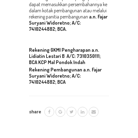
dapat memasukkan persembahannya ke
dalam kotak pembangunan atau melalui
rekening panitia pembangunan
a.n.
Fajar
Suryani
Widoretno; A/C:
7410244882; BCA
.
Rekening GKMI Pengharapan a.n.
Lidiatin Lestari B A/C: 7310350111;
BCA KCP Mal Pondok Indah
Rekening Pembangunan a.n.
Fajar
Suryani Widoretno; A/C:
7410244882; BCA
share