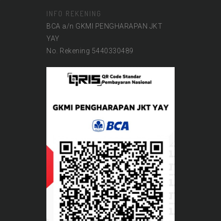
INFO REKENING
BCA a/n GKMI PENGHARAPAN JKT
YAY
No. Rekening 5440330489