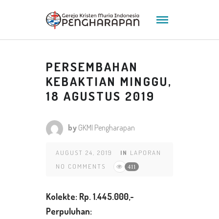
PERSEMBAHAN
KEBAKTIAN MINGGU,
18 AGUSTUS 2019
by
GKMI Pengharapan
AUGUST 24, 2019
IN
LAPORAN
NO COMMENTS
411
K
olekte
: Rp. 1.445.000
,-
Perpuluhan: