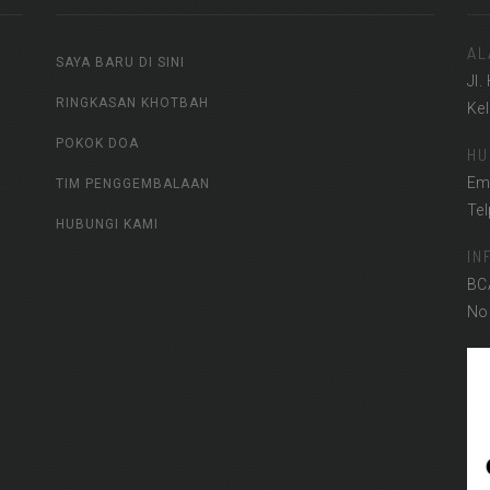
AL
SAYA BARU DI SINI
Jl.
RINGKASAN KHOTBAH
Ke
POKOK DOA
HU
Em
TIM PENGGEMBALAAN
Te
HUBUNGI KAMI
IN
BC
No