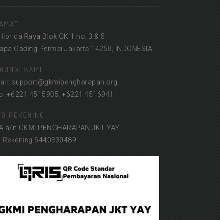
AMAT
 Hibrida Raya Blok QK 1 no. 3 & 5
lapa Gading Permai Jakarta 14250, INDONESIA
BUNGI KAMI
ail: support@gkmipengharapan.org
lp: +6221 4515905, +6221 4516941
FO REKENING
A a/n GKMI PENGHARAPAN JKT YAY
. Rekening 5440330489