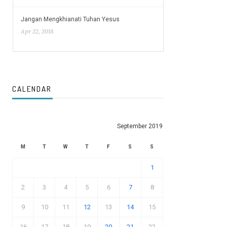
Jangan Mengkhianati Tuhan Yesus
Apr 22, 2018
CALENDAR
September 2019
M
T
W
T
F
S
S
1
2
3
4
5
6
7
8
9
10
11
12
13
14
15
16
17
18
19
20
21
22