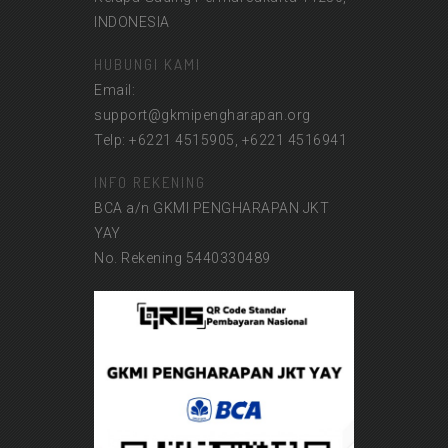
INDONESIA
HUBUNGI KAMI
Email:
support@gkmipengharapan.org
Telp: +6221 4515905, +6221 4516941
INFO REKENING
BCA a/n GKMI PENGHARAPAN JKT
YAY
No. Rekening 5440330489