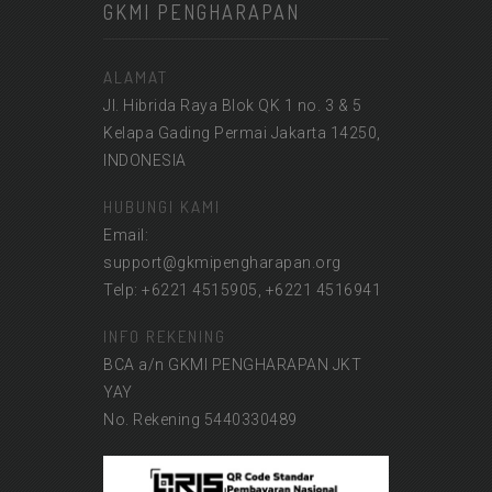
GKMI PENGHARAPAN
ALAMAT
Jl. Hibrida Raya Blok QK 1 no. 3 & 5
Kelapa Gading Permai Jakarta 14250,
INDONESIA
HUBUNGI KAMI
Email:
support@gkmipengharapan.org
Telp: +6221 4515905, +6221 4516941
INFO REKENING
BCA a/n GKMI PENGHARAPAN JKT
YAY
No. Rekening 5440330489