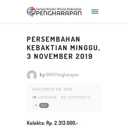
PERSEMBAHAN
KEBAKTIAN MINGGU,
3 NOVEMBER 2019
by
GKMI Pengharapan
NOVEMBER 09, 2019
IN
LAPORAN
NO COMMENTS
367
K
olekte
: Rp. 2.313.000
,-