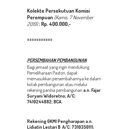
Kolekte Persekutuan Komisi
Perempuan
(Kamis, 7
Novem
ber
2019)
: Rp. 400.000,-
===========
PERSEMBAHAN PEMBANGUNAN
Bagi jemaat yang ingin mendukung
Pemeliharaan Pastori, dapat
memasukkan persembahannya ke dalam
kotak pembangunan atau melalui
rekening panitia pembangunan
a.n.
Fajar
Suryani Widoretno; A/C:
7410244882; BCA
.
Rekening GKMI Pengharapan a.n.
Lidiatin Lestari B A/C: 7310350111;