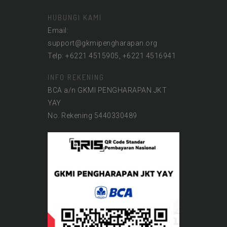
HUBUNGI KAMI
Email:
support@gkmipengharapan.org
Telp: +6221 4515905, +6221 4516941
INFO REKENING
BCA a/n GKMI PENGHARAPAN JKT
YAY
No. Rekening 5440330489