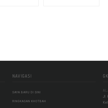
NAVIGASI
G
AL
SAYA BARU DI SINI
Jl.
RINGKASAN KHOTBAH
Ke