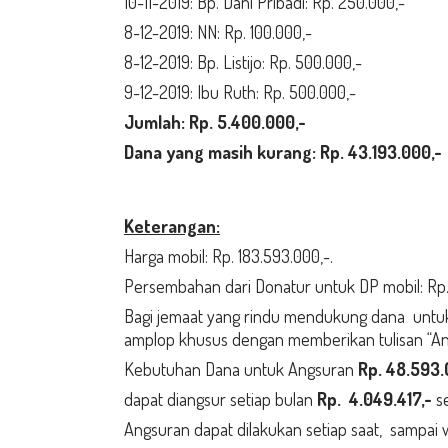
10-11-2019: Bp. Dani Pribadi: Rp. 250.000,-
8-12-2019: NN: Rp. 100.000,-
8-12-2019: Bp. Listijo: Rp. 500.000,-
9-12-2019: Ibu Ruth: Rp. 500.000,-
Jumlah: Rp. 5.400.000,-
Dana yang masih kurang: Rp. 43
.193
.000,-
Keterangan:
Harga mobil: Rp. 183.593.000,-.
Persembahan dari Donatur untuk DP mobil: Rp. 
Bagi jemaat yang rindu mendukung dana unt
amplop khusus dengan memberikan tulisan “An
Kebutuhan Dana untuk Angsuran
Rp.
48.593.
dapat diangsur setiap bulan
Rp. 4.049.417
,-
se
Angsuran dapat dilakukan setiap saat, sampai w