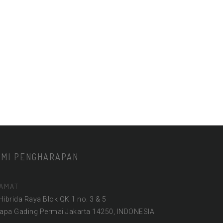
KMI PENGHARAPAN
AMAT
 Hibrida Raya Blok QK 1 no. 3 & 5
lapa Gading Permai Jakarta 14250, INDONESIA