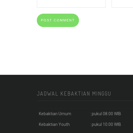
JADWAL KEBAKTIAN MINGGU
Kebaktian Umum
: pukul 08.00 WIB
Kebaktian Youth
: pukul 10.00 WIB