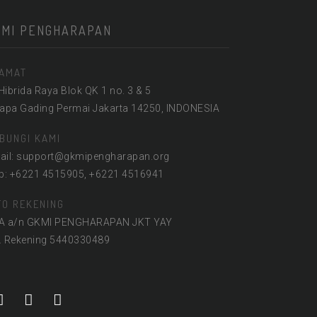
KMI PENGHARAPAN
AMAT
 Hibrida Raya Blok QK 1 no. 3 & 5
lapa Gading Permai Jakarta 14250, INDONESIA
BUNGI KAMI
ail: support@gkmipengharapan.org
lp: +6221 4515905, +6221 4516941
FO REKENING
A a/n GKMI PENGHARAPAN JKT YAY
. Rekening 5440330489