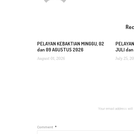
Re
PELAYAN KEBAKTIAN MINGGU, 02
PELAYAN
dan 09 AGUSTUS 2026
JULI da
August 01, 2026
July 25, 2
Your email address will 
*
Comment