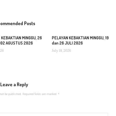
commended Posts
 KEBAKTIAN MINGGU, 26
PELAYAN KEBAKTIAN MINGGU, 19
n 02 AGUSTUS 2026
dan 26 JULI 2026
026
July 18, 2026
Leave a Reply
not be published.
Required fields are marked
*