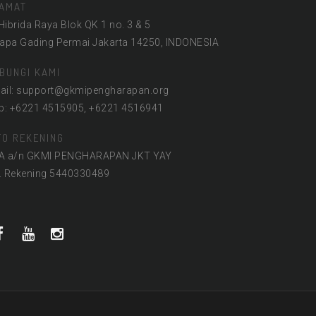
AMAT
 Hibrida Raya Blok QK 1 no. 3 & 5
lapa Gading Permai Jakarta 14250, INDONESIA
BUNGI KAMI
ail: support@gkmipengharapan.org
lp: +6221 4515905, +6221 4516941
FO REKENING
A a/n GKMI PENGHARAPAN JKT YAY
. Rekening 5440330489