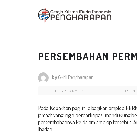
PERSEMBAHAN PER
by
GKMI Pengharapan
FEBRUARY 01, 2020
IN
IN
Pada Kebaktian pagi ini dibagikan amplop PER
jemaat yang ingin berpartisipasi mendukung b
persembahannya ke dalam amplop tersebut. Ampl
Ibadah.