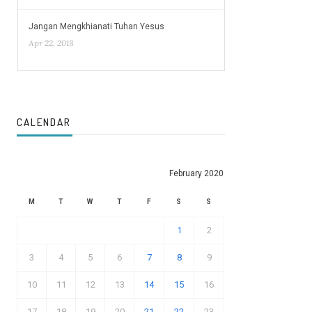
Jangan Mengkhianati Tuhan Yesus
Apr 22, 2018
CALENDAR
February 2020
M
T
W
T
F
S
S
1
2
3
4
5
6
7
8
9
10
11
12
13
14
15
16
17
18
19
20
21
22
23