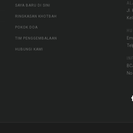
AL
SAYA BARU DI SINI
Jl.
RINGKASAN KHOTBAH
Ke
POKOK DOA
HU
Em
TIM PENGGEMBALAAN
Te
HUBUNGI KAMI
IN
BC
No