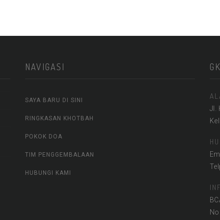
NAVIGASI
G
AL
SAYA BARU DI SINI
Jl.
RINGKASAN KHOTBAH
Ke
POKOK DOA
HU
Em
TIM PENGGEMBALAAN
Te
HUBUNGI KAMI
IN
BC
No