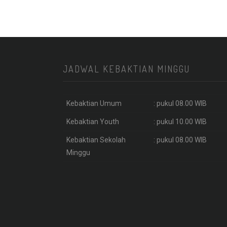
JADWAL KEBAKTIAN MINGGU
Kebaktian Umum
: pukul 08.00 WIB
Kebaktian Youth
: pukul 10.00 WIB
Kebaktian Sekolah
: pukul 08.00 WIB
Minggu