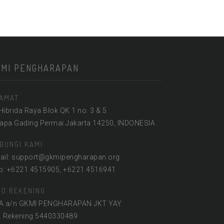
KMI PENGHARAPAN
AMAT
 Hibrida Raya Blok QK 1 no. 3 & 5
lapa Gading Permai Jakarta 14250, INDONESIA
BUNGI KAMI
ail: support@gkmipengharapan.org
lp: +6221 4515905, +6221 4516941
FO REKENING
A a/n GKMI PENGHARAPAN JKT YAY
. Rekening 5440330489