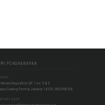
KMI PENGHARAPAN
AMAT
 Hibrida Raya Blok QK 1 no. 3 & 5
lapa Gading Permai Jakarta 14250, INDONESIA
BUNGI KAMI