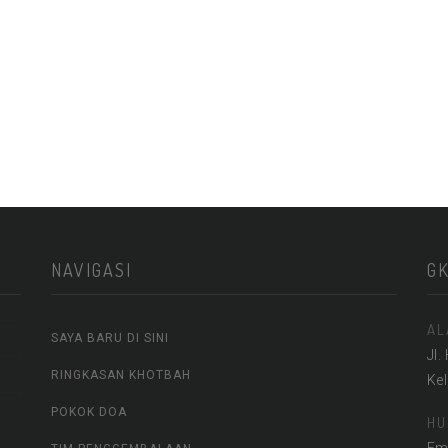
NAVIGASI
G
AL
SAYA BARU DI SINI
Jl.
RINGKASAN KHOTBAH
Ke
POKOK DOA
HU