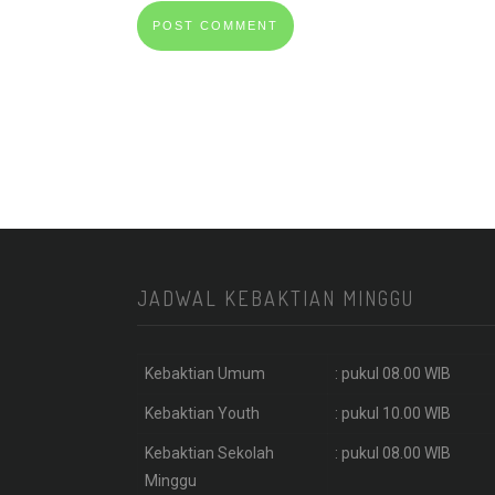
JADWAL KEBAKTIAN MINGGU
Kebaktian Umum
: pukul 08.00 WIB
Kebaktian Youth
: pukul 10.00 WIB
Kebaktian Sekolah
: pukul 08.00 WIB
Minggu