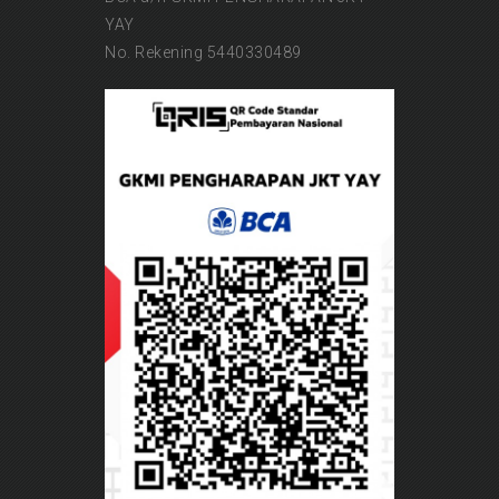
YAY
No. Rekening 5440330489