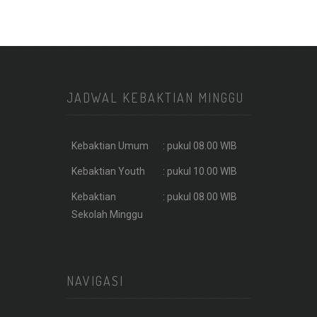
JADWAL KEBAKTIAN MINGGU
Kebaktian Umum
: pukul 08.00 WIB
Kebaktian Youth
: pukul 10.00 WIB
Kebaktian
: pukul 08.00 WIB
Sekolah Minggu
NAVIGASI