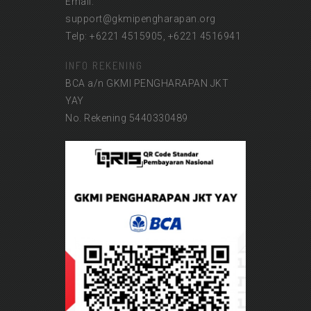
Email:
support@gkmipengharapan.org
Telp: +6221 4515905, +6221 4516941
INFO REKENING
BCA a/n GKMI PENGHARAPAN JKT
YAY
No. Rekening 5440330489