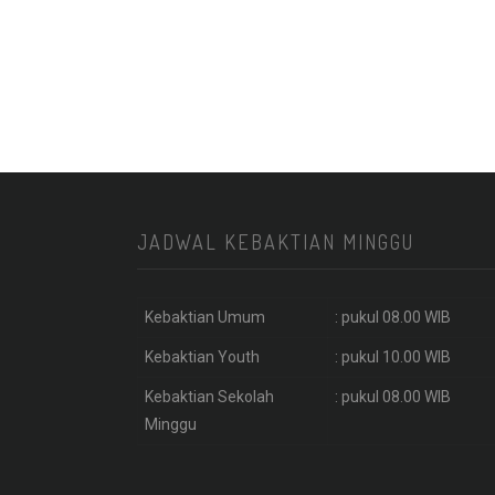
JADWAL KEBAKTIAN MINGGU
Kebaktian Umum
: pukul 08.00 WIB
Kebaktian Youth
: pukul 10.00 WIB
Kebaktian Sekolah
: pukul 08.00 WIB
Minggu