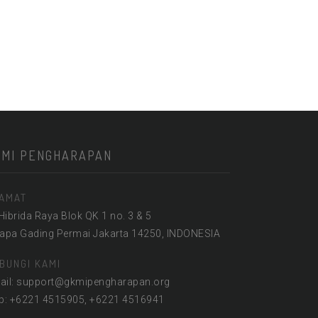
KMI PENGHARAPAN
AMAT
 Hibrida Raya Blok QK 1 no. 3 & 5
lapa Gading Permai Jakarta 14250, INDONESIA
BUNGI KAMI
ail: support@gkmipengharapan.org
lp: +6221 4515905, +6221 4516941