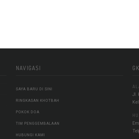
NAVIGASI
G
AL
SAYA BARU DI SINI
Jl.
RINGKASAN KHOTBAH
Ke
POKOK DOA
HU
Em
TIM PENGGEMBALAAN
Te
HUBUNGI KAMI