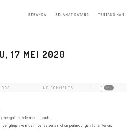
BERANDA
SELAMAT DATANG
TENTANG KAMI
, 17 MEI 2020
 DOA
NO COMMENTS
520
:
ang mengalami kelemahan tubuh.
 penghujan ke musim panas serta mohon perlindungan Tuhan terkait