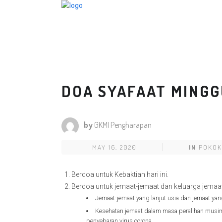
DOA SYAFAAT MINGGU
by
GKMI Pengharapan
MAY 16, 2020
IN
POKOK
Berdoa untuk Kebaktian hari ini.
Berdoa untuk jemaat-jemaat dan keluarga jemaat
Jemaat-jemaat yang lanjut usia dan jemaat y
Kesehatan jemaat dalam masa peralihan musim
penyebaran virus corona.