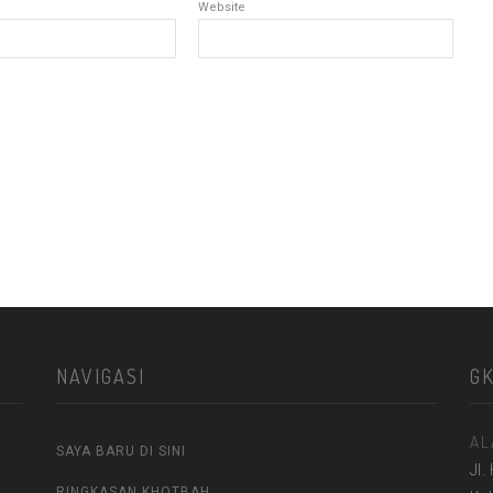
Website
NAVIGASI
G
AL
SAYA BARU DI SINI
Jl.
RINGKASAN KHOTBAH