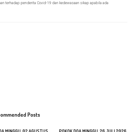
aan terhadap penderita Covid-19 dan kedewasaan sikap apabila ada
commended Posts
OA MINGGU, 02 AGUSTUS
POKOK DOA MINGGU, 26 JULI 2026