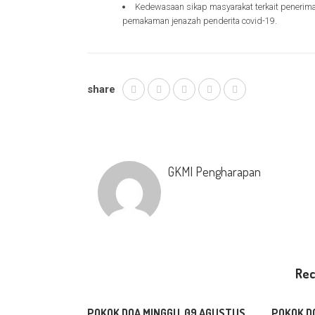
Kedewasaan sikap masyarakat terkait penerim
pemakaman jenazah penderita covid-19.
share
GKMI Pengharapan
Re
POKOK DOA MINGGU, 09 AGUSTUS
POKOK D