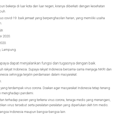
 bekerja di luar kota dan luar negeri, kiranya diberkati dengan kesehatan
buh.
rus covid-19: baik jemaat yang berpenghasilan harian, yang memiliki usaha
n.
a:
i 2020.
2020.
o, Lampung.
aya dapat menjalankan fungsi dan tugasnya dengan baik.
uh rakyat Indonesia. Supaya rakyat Indonesia bersama-sama menjaga NKRI dan
esia sehingga terjalin perdamaian dalam masyarakat.
i.
 yang terdampak virus corona. Doakan agar masyarakat Indonesia tetap tenang
am menghadapi pandemi.
an terhadap pasien yang terkena virus corona, tenaga medis yang menangani,
an virus tersebut serta peralatan-peralatan yang diperlukan oleh tim medis.
bangsa Indonesia maupun bangsa-bangsa lain.