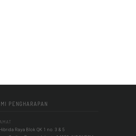
KMI PENGHARAPAN
AMAT
 Hibrida Raya Blok QK 1 no. 3 & 5