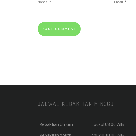
*
*
Name
Email
JADWAL KEBAKTIAN MINGGU
Kebaktian Umum
: pukul 08.00 WIB
Kebaktian Youth
: pukul 10.00 WIB