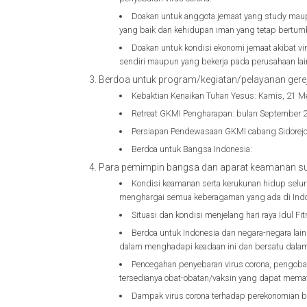
Doakan untuk anggota jemaat yang study maupun
yang baik dan kehidupan iman yang tetap bertum
Doakan untuk kondisi ekonomi jemaat akibat vi
sendiri maupun yang bekerja pada perusahaan lai
Berdoa untuk program/kegiatan/pelayanan gerej
Kebaktian Kenaikan Tuhan Yesus: Kamis, 21 Me
Retreat GKMI Pengharapan: bulan September 
Persiapan Pendewasaan GKMI cabang Sidorej
Berdoa untuk Bangsa Indonesia:
Para pemimpin bangsa dan aparat keamanan sup
Kondisi keamanan serta kerukunan hidup selur
menghargai semua keberagaman yang ada di Indon
Situasi dan kondisi menjelang hari raya Idul Fitr
Berdoa untuk Indonesia dan negara-negara lain
dalam menghadapi keadaan ini dan bersatu dal
Pencegahan penyebaran virus corona, pengobat
tersedianya obat-obatan/vaksin yang dapat mematik
Dampak virus corona terhadap perekonomian 