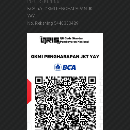
INFO REKENING
BCA a/n GKMI PENGHARAPAN JKT
YAY
No. Rekening 5440330489