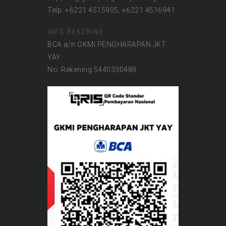
Telp: +6221 4515905, +6221 4516941
INFO REKENING
BCA a/n GKMI PENGHARAPAN JKT
YAY
No. Rekening 5440330489