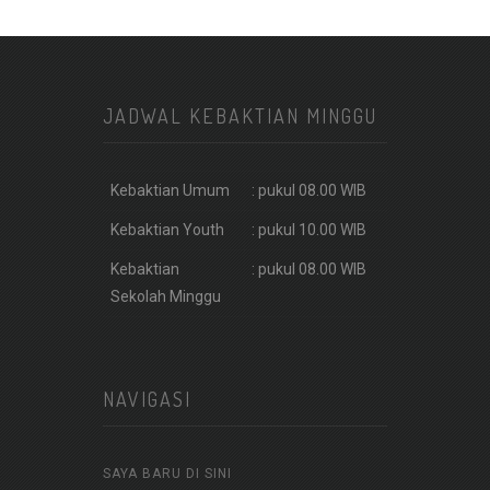
JADWAL KEBAKTIAN MINGGU
Kebaktian Umum
: pukul 08.00 WIB
Kebaktian Youth
: pukul 10.00 WIB
Kebaktian
: pukul 08.00 WIB
Sekolah Minggu
NAVIGASI
SAYA BARU DI SINI