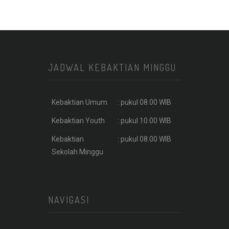
JADWAL KEBAKTIAN MINGGU
Kebaktian Umum
: pukul 08.00 WIB
Kebaktian Youth
: pukul 10.00 WIB
Kebaktian
: pukul 08.00 WIB
Sekolah Minggu
NAVIGASI