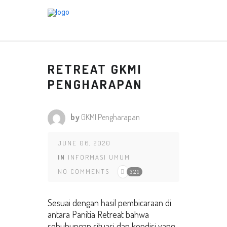
RETREAT GKMI
PENGHARAPAN
by
GKMI Pengharapan
JUNE 06, 2020
IN
INFORMASI UMUM
NO COMMENTS
321
Sesuai dengan hasil pembicaraan di
antara Panitia Retreat bahwa
sehubungan situasi dan kondisi yang