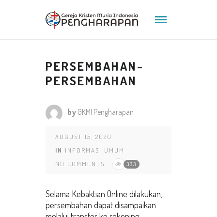
PERSEMBAHAN-
PERSEMBAHAN
by
GKMI Pengharapan
AUGUST 15, 2020
IN
INFORMASI UMUM
NO COMMENTS
333
Selama Kebaktian Online dilakukan,
persembahan dapat disampaikan
melalui transfer ke rekening