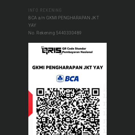
INFO REKENING
BCA a/n GKMI PENGHARAPAN JKT
YAY
No. Rekening 5440330489