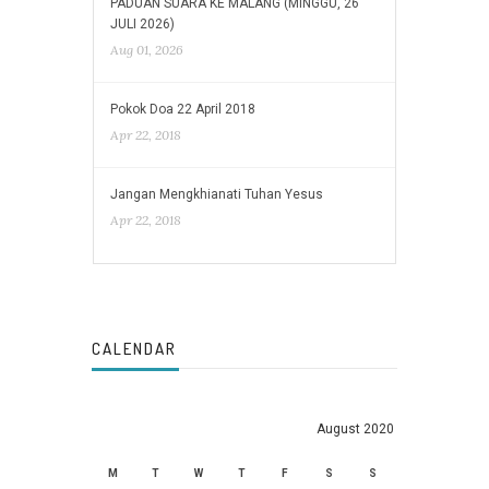
PADUAN SUARA KE MALANG (MINGGU, 26
JULI 2026)
Aug 01, 2026
Pokok Doa 22 April 2018
Apr 22, 2018
Jangan Mengkhianati Tuhan Yesus
Apr 22, 2018
CALENDAR
August 2020
M
T
W
T
F
S
S