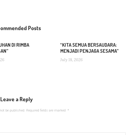
commended Posts
UHAN DI RIMBA
“KITA SEMUA BERSAUDARA:
SAN”
MENJADI PENJAGA SESAMA”
026
July 18, 2026
Leave a Reply
not be published.
Required fields are marked
*