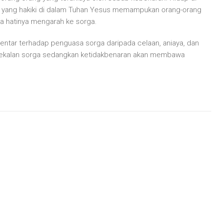
an yang hakiki di dalam Tuhan Yesus memampukan orang-orang
ta hatinya mengarah ke sorga.
ntar terhadap penguasa sorga daripada celaan, aniaya, dan
ekalan sorga sedangkan ketidakbenaran akan membawa