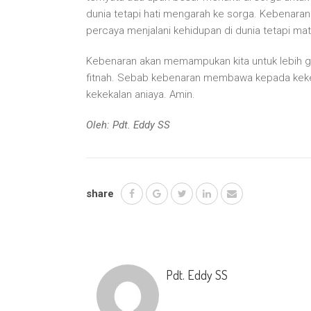
dunia tetapi hati mengarah ke sorga. Kebenar
percaya menjalani kehidupan di dunia tetapi ma
Kebenaran akan memampukan kita untuk lebih ge
fitnah. Sebab kebenaran membawa kepada kek
kekekalan aniaya. Amin.
Oleh: Pdt. Eddy SS
share
Pdt. Eddy SS