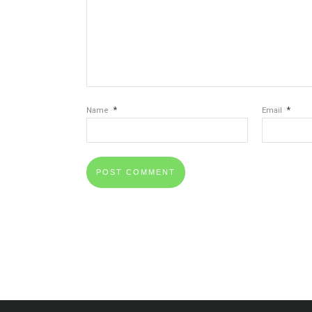
*
*
Name
Email