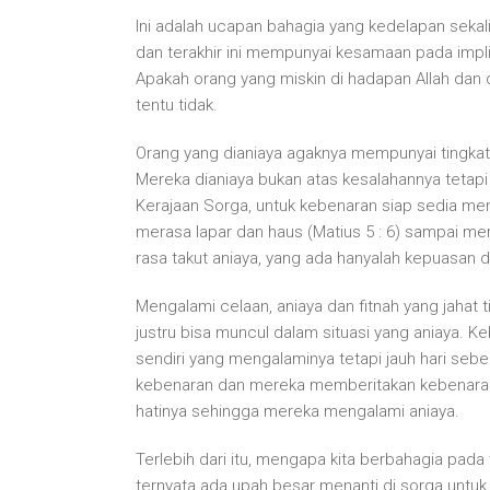
Ini adalah ucapan bahagia yang kedelapan sekal
dan terakhir ini mempunyai kesamaan pada impl
Apakah orang yang miskin di hadapan Allah dan
tentu tidak.
Orang yang dianiaya agaknya mempunyai tingkat 
Mereka dianiaya bukan atas kesalahannya tetapi
Kerajaan Sorga, untuk kebenaran siap sedia men
merasa lapar dan haus (Matius 5 : 6) sampai 
rasa takut aniaya, yang ada hanyalah kepuasan d
Mengalami celaan, aniaya dan fitnah yang jaha
justru bisa muncul dalam situasi yang aniaya. K
sendiri yang mengalaminya tetapi jauh hari seb
kebenaran dan mereka memberitakan kebenara
hatinya sehingga mereka mengalami aniaya.
Terlebih dari itu, mengapa kita berbahagia pad
ternyata ada upah besar menanti di sorga untuk