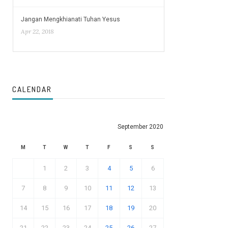
Jangan Mengkhianati Tuhan Yesus
Apr 22, 2018
CALENDAR
September 2020
M
T
W
T
F
S
S
1
2
3
4
5
6
7
8
9
10
11
12
13
14
15
16
17
18
19
20
21
22
23
24
25
26
27