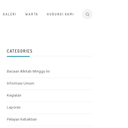
GALERI
WARTA
HUBUNGI KAMI
CATEGORIES
Bacaan Alkitab Minggu Ini
Informasi Umum
Kegiatan
Laporan
Pelayan Kebaktian