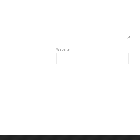
Website