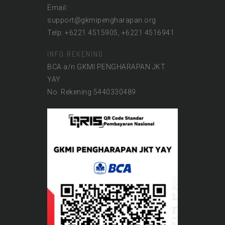
Email:
support@gkmipengharapan.org
Telp: +6221 4515905, +6221 4516941
INFO REKENING
BCA a/n GKMI PENGHARAPAN JKT
YAY
No. Rekening 5440330489