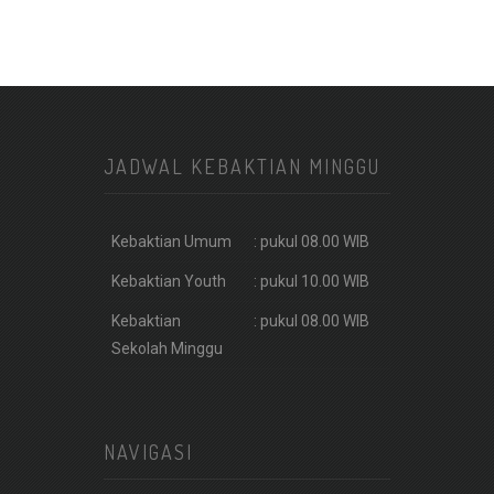
JADWAL KEBAKTIAN MINGGU
Kebaktian Umum
: pukul 08.00 WIB
Kebaktian Youth
: pukul 10.00 WIB
Kebaktian
: pukul 08.00 WIB
Sekolah Minggu
NAVIGASI