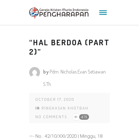
“HAL BERDOA (PART
2)”
by
Pdm. Nicholas Evan Setiawan
S.Th.
OCTOBER 17, 2020
IN
RINGKASAN KHOTBAH
NO COMMENTS
475
—- No.: 42/10/XXI/2020 | Minggu, 18