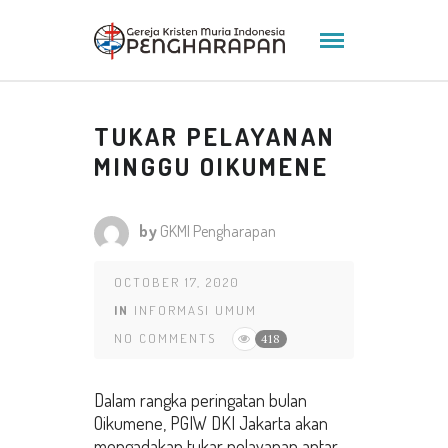
TUKAR PELAYANAN
MINGGU OIKUMENE
by
GKMI Pengharapan
OCTOBER 17, 2020
IN
INFORMASI UMUM
NO COMMENTS
418
Dalam rangka peringatan bulan
Oikumene, PGIW DKI Jakarta akan
mengadakan tukar pelayanan antar