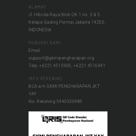
ALAMAT
Jl. Hibrida Raya Blok QK 1 no. 3 & 5
Kelapa Gading Permai Jakarta 14250,
INDONESIA
HUBUNGI KAMI
Email:
support@gkmipengharapan.org
Telp: +6221 4515905, +6221 4516941
INFO REKENING
BCA a/n GKMI PENGHARAPAN JKT
YAY
No. Rekening 5440330489