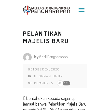
PELANTIKAN
MAJELIS BARU
by
GKMI Pengharapan
OCTOBER 24, 2020
IN
INFORMASI UMUM
NO COMMENTS
331
Diberitahukan kepada segenap
jemaat bahwa Pelantikan Majelis Baru
periode 2020 – 2023 akan dilakukan