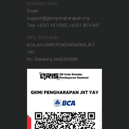
HUBUNGI KAMI
Email:
support@gkmipengharapan.org
Telp: +6221 4515905, +6221 4516941
INFO REKENING
BCA a/n GKMI PENGHARAPAN JKT
YAY
No. Rekening 5440330489