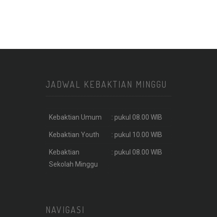
JADWAL KEBAKTIAN MINGGU
Kebaktian Umum
: pukul 08.00 WIB
Kebaktian Youth
: pukul 10.00 WIB
Kebaktian
: pukul 08.00 WIB
Sekolah Minggu
NAVIGASI