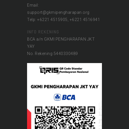
Email:
support@gkmipengharapan.org
Telp: +6221 4515905, +6221 4516941
INFO REKENING
BCA a/n GKMI PENGHARAPAN JKT
YAY
No. Rekening 5440330489