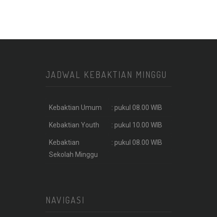
JADWAL KEBAKTIAN MINGGU
Kebaktian Umum
: pukul 08.00 WIB
Kebaktian Youth
: pukul 10.00 WIB
Kebaktian
: pukul 08.00 WIB
Sekolah Minggu
NAVIGASI