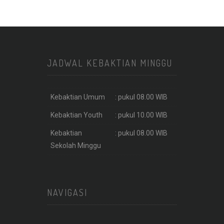
JADWAL KEBAKTIAN MINGGU
Kebaktian Umum
: pukul 08.00 WIB
Kebaktian Youth
: pukul 10.00 WIB
Kebaktian
: pukul 08.00 WIB
Sekolah Minggu
NAVIGASI