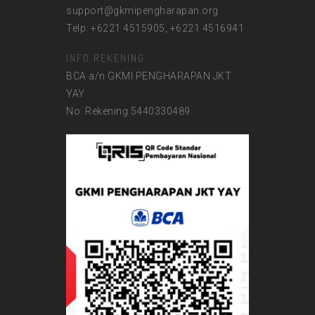
support@gkmipengharapan.org
Telp: +6221 4515905, +6221 4516941
INFO REKENING
BCA a/n GKMI PENGHARAPAN JKT
YAY
No. Rekening 5440330489