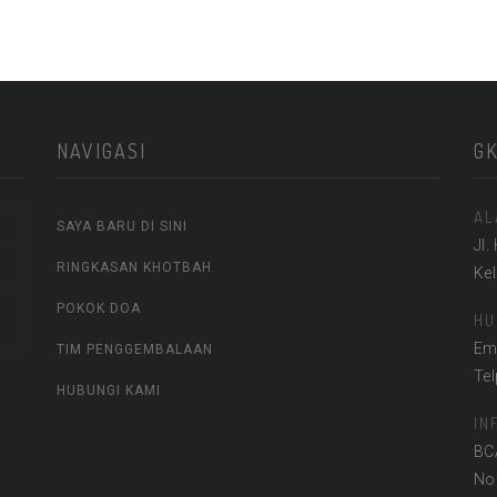
NAVIGASI
G
AL
SAYA BARU DI SINI
Jl.
RINGKASAN KHOTBAH
Ke
POKOK DOA
HU
Em
TIM PENGGEMBALAAN
Te
HUBUNGI KAMI
IN
BC
No