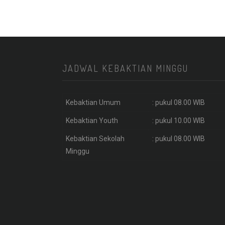
JADWAL KEBAKTIAN MINGGU
Kebaktian Umum
: pukul 08.00 WIB
Kebaktian Youth
: pukul 10.00 WIB
Kebaktian Sekolah
: pukul 08.00 WIB
Minggu