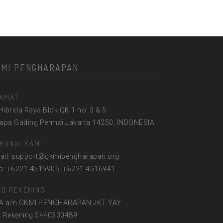
KMI PENGHARAPAN
AMAT
 Hibrida Raya Blok QK 1 no. 3 & 5
lapa Gading Permai Jakarta 14250, INDONESIA
BUNGI KAMI
ail: support@gkmipengharapan.org
lp: +6221 4515905, +6221 4516941
FO REKENING
A a/n GKMI PENGHARAPAN JKT YAY
. Rekening 5440330489