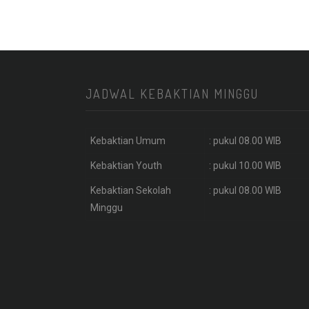
JADWAL KEBAKTIAN MINGGU
Kebaktian Umum
: pukul 08.00 WIB
Kebaktian Youth
: pukul 10.00 WIB
Kebaktian Sekolah
: pukul 08.00 WIB
Minggu