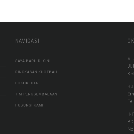
NAVIGASI
G
AL
SAYA BARU DI SINI
Jl.
RINGKASAN KHOTBAH
Ke
POKOK DOA
HU
Em
TIM PENGGEMBALAAN
Te
HUBUNGI KAMI
IN
BC
No