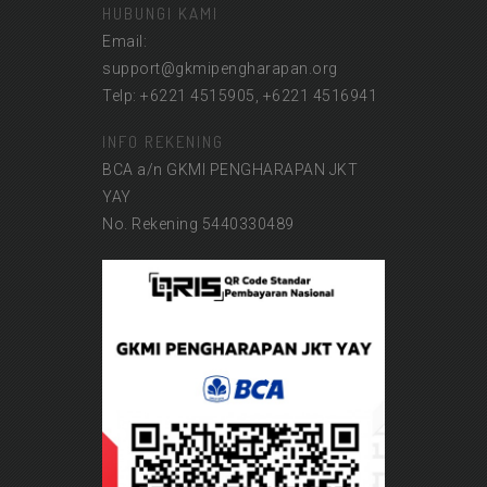
HUBUNGI KAMI
Email:
support@gkmipengharapan.org
Telp: +6221 4515905, +6221 4516941
INFO REKENING
BCA a/n GKMI PENGHARAPAN JKT
YAY
No. Rekening 5440330489