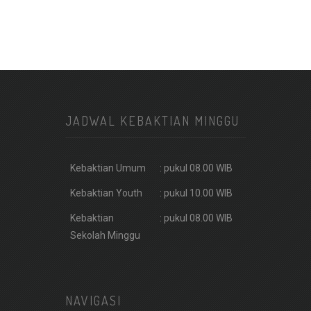
JADWAL KEBAKTIAN MINGGU
Kebaktian Umum
: pukul 08.00 WIB
Kebaktian Youth
: pukul 10.00 WIB
Kebaktian
: pukul 08.00 WIB
Sekolah Minggu
NAVIGASI