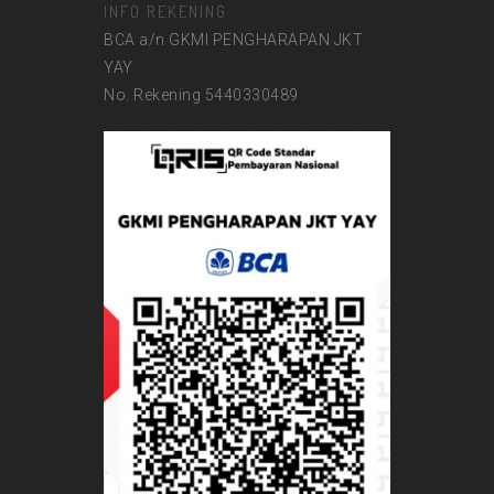
INFO REKENING
BCA a/n GKMI PENGHARAPAN JKT
YAY
No. Rekening 5440330489