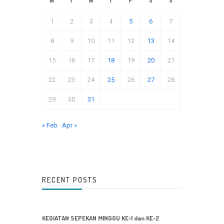
M
T
W
T
F
S
S
1
2
3
4
5
6
7
8
9
10
11
12
13
14
15
16
17
18
19
20
21
22
23
24
25
26
27
28
29
30
31
« Feb
Apr »
RECENT POSTS
KEGIATAN SEPEKAN MINGGU KE-1 dan KE-2