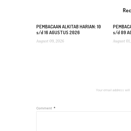
Re
PEMBACAAN ALKITAB HARIAN: 10
PEMBACA
s/d 16 AGUSTUS 2026
s/d 09 
August 09, 2026
August 01,
Your email address will 
*
Comment