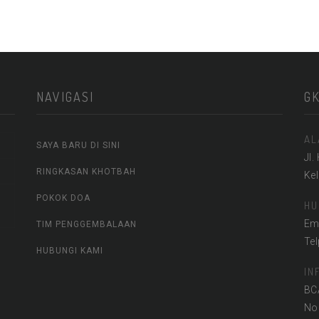
NAVIGASI
G
AL
SAYA BARU DI SINI
Jl.
RINGKASAN KHOTBAH
Ke
POKOK DOA
HU
Em
TIM PENGGEMBALAAN
Te
HUBUNGI KAMI
IN
BC
No