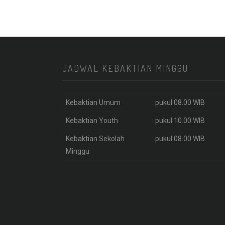
JADWAL KEBAKTIAN MINGGU
Kebaktian Umum
: pukul 08.00 WIB
Kebaktian Youth
: pukul 10.00 WIB
Kebaktian Sekolah
: pukul 08.00 WIB
Minggu