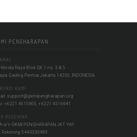
KMI PENGHARAPAN
AMAT
 Hibrida Raya Blok QK 1 no. 3 & 5
lapa Gading Permai Jakarta 14250, INDONESIA
BUNGI KAMI
ail: support@gkmipengharapan.org
lp: +6221 4515905, +6221 4516941
FO REKENING
A a/n GKMI PENGHARAPAN JKT YAY
. Rekening 5440330489