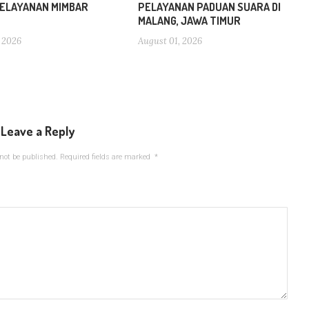
ELAYANAN MIMBAR
PELAYANAN PADUAN SUARA DI
MALANG, JAWA TIMUR
 2026
August 01, 2026
Leave a Reply
not be published.
Required fields are marked
*