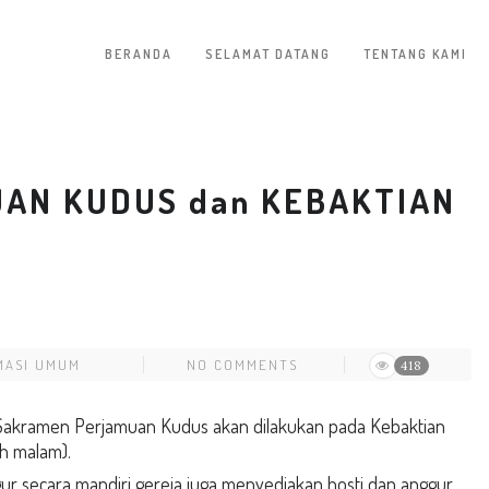
BERANDA
SELAMAT DATANG
TENTANG KAMI
AN KUDUS dan KEBAKTIAN
MASI UMUM
NO COMMENTS
418
Sakramen Perjamuan Kudus akan dilakukan pada Kebaktian
uh malam).
ur secara mandiri gereja juga menyediakan hosti dan anggur