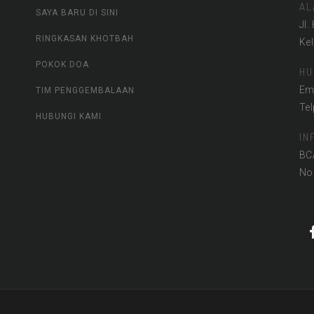
AL
SAYA BARU DI SINI
Jl.
RINGKASAN KHOTBAH
Ke
POKOK DOA
HU
Em
TIM PENGGEMBALAAN
Te
HUBUNGI KAMI
IN
BC
No