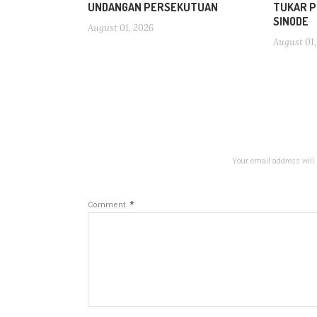
UNDANGAN PERSEKUTUAN
TUKAR P
SINODE
August 01, 2026
August 01,
Your email address will 
*
Comment