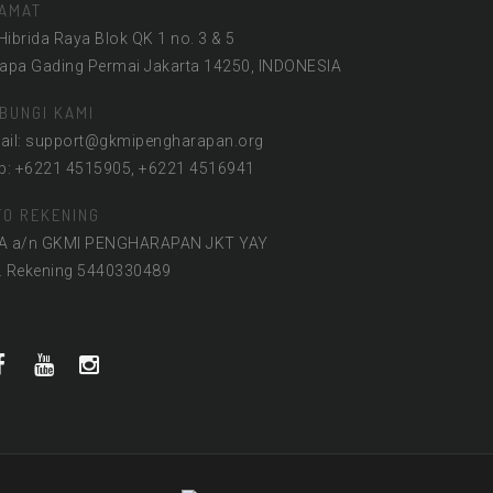
AMAT
 Hibrida Raya Blok QK 1 no. 3 & 5
lapa Gading Permai Jakarta 14250, INDONESIA
BUNGI KAMI
ail: support@gkmipengharapan.org
lp: +6221 4515905, +6221 4516941
FO REKENING
A a/n GKMI PENGHARAPAN JKT YAY
. Rekening 5440330489