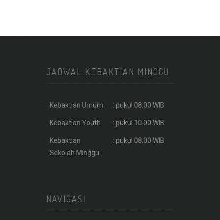
JADWAL KEBAKTIAN MINGGU
Kebaktian Umum
: pukul 08.00 WIB
Kebaktian Youth
: pukul 10.00 WIB
Kebaktian
: pukul 08.00 WIB
Sekolah Minggu
NAVIGASI