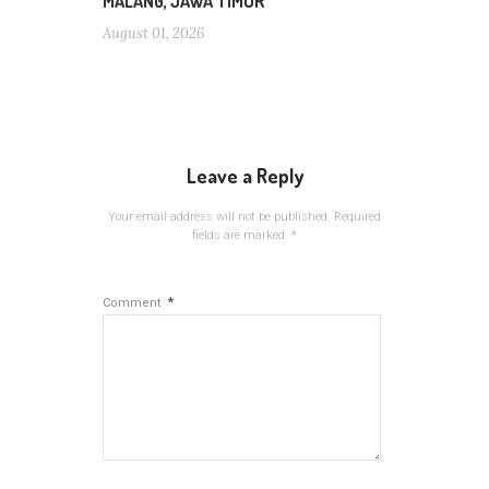
MALANG, JAWA TIMUR
August 01, 2026
Leave a Reply
Your email address will not be published.
Required
fields are marked
*
*
Comment