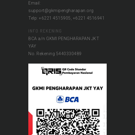
Email:
support@gkmipengharapan.org
Telp: +6221 4515905, +6221 4516941
INFO REKENING
BCA a/n GKMI PENGHARAPAN JKT
YAY
No. Rekening 5440330489