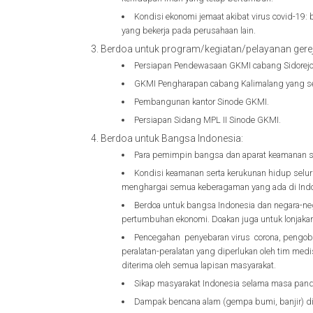
Kondisi ekonomi jemaat akibat virus covid-19:
yang bekerja pada perusahaan lain.
Berdoa untuk program/kegiatan/pelayanan gere
Persiapan Pendewasaan GKMI cabang Sidorej
GKMI Pengharapan cabang Kalimalang yang 
Pembangunan kantor Sinode GKMI.
Persiapan Sidang MPL II Sinode GKMI.
Berdoa untuk Bangsa Indonesia:
Para pemimpin bangsa dan aparat keamanan s
Kondisi keamanan serta kerukunan hidup selur
menghargai semua keberagaman yang ada di Indon
Berdoa untuk bangsa Indonesia dan negara-neg
pertumbuhan ekonomi. Doakan juga untuk lonjakan
Pencegahan penyebaran virus corona, pengoba
peralatan-peralatan yang diperlukan oleh tim med
diterima oleh semua lapisan masyarakat.
Sikap masyarakat Indonesia selama masa pandem
Dampak bencana alam (gempa bumi, banjir) di 