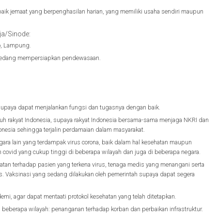
 baik jemaat yang berpenghasilan harian, yang memiliki usaha sendiri maupun
ja/Sinode:
o, Lampung.
sedang mempersiapkan pendewasaan.
upaya dapat menjalankan fungsi dan tugasnya dengan baik.
uh rakyat Indonesia, supaya rakyat Indonesia bersama-sama menjaga NKRI dan
esia sehingga terjalin perdamaian dalam masyarakat.
ara lain yang terdampak virus corona, baik dalam hal kesehatan maupun
 covid yang cukup tinggi di beberapa wilayah dan juga di beberapa negara.
tan terhadap pasien yang terkena virus, tenaga medis yang menangani serta
is. Vaksinasi yang sedang dilakukan oleh pemerintah supaya dapat segera
i, agar dapat mentaati protokol kesehatan yang telah ditetapkan.
beberapa wilayah: penanganan terhadap korban dan perbaikan infrastruktur.