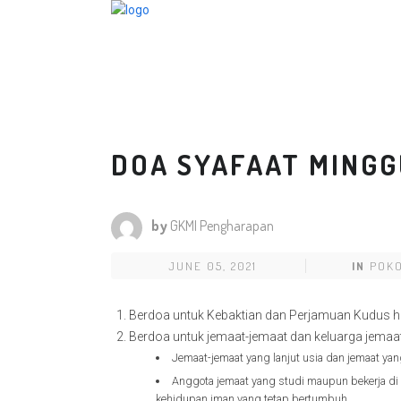
DOA SYAFAAT MINGGU
by
GKMI Pengharapan
JUNE 05, 2021
IN
POK
Berdoa untuk Kebaktian dan Perjamuan Kudus har
Berdoa untuk jemaat-jemaat dan keluarga jemaat
Jemaat-jemaat yang lanjut usia dan jemaat ya
Anggota jemaat yang studi maupun bekerja di lu
kehidupan iman yang tetap bertumbuh.