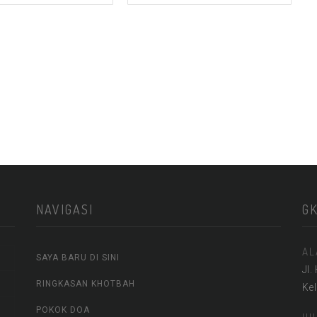
NAVIGASI
G
AL
SAYA BARU DI SINI
Jl.
RINGKASAN KHOTBAH
Ke
POKOK DOA