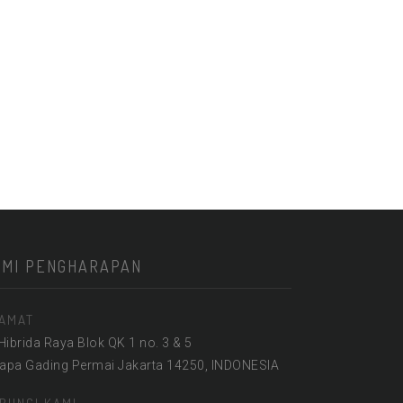
KMI PENGHARAPAN
AMAT
 Hibrida Raya Blok QK 1 no. 3 & 5
lapa Gading Permai Jakarta 14250, INDONESIA