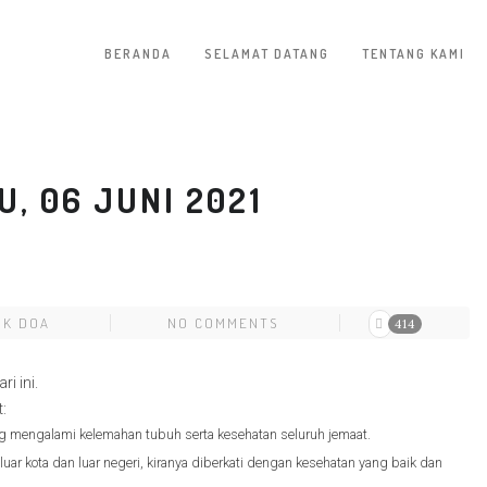
BERANDA
SELAMAT DATANG
TENTANG KAMI
, 06 JUNI 2021
OK DOA
NO COMMENTS
414
i ini.
:
ng mengalami kelemahan tubuh serta kesehatan seluruh jemaat.
ar kota dan luar negeri, kiranya diberkati dengan kesehatan yang baik dan