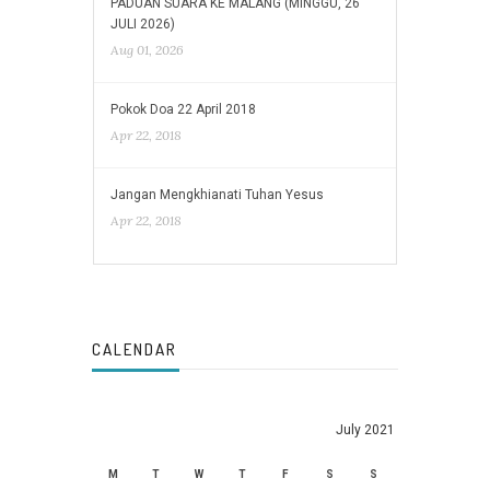
PADUAN SUARA KE MALANG (MINGGU, 26
JULI 2026)
Aug 01, 2026
Pokok Doa 22 April 2018
Apr 22, 2018
Jangan Mengkhianati Tuhan Yesus
Apr 22, 2018
CALENDAR
July 2021
M
T
W
T
F
S
S