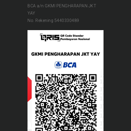
BCA a/n GKMI PENGHARAPAN JKT
YAY
No. Rekening 5440330489